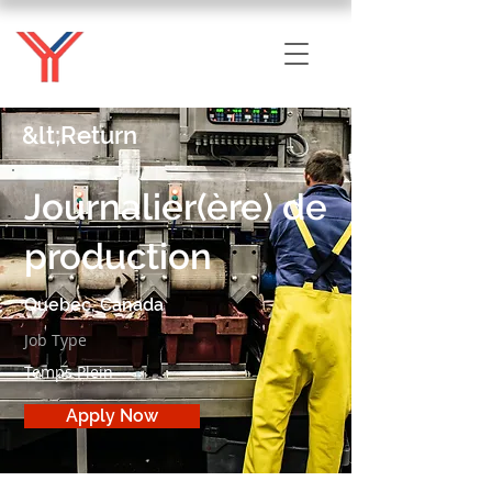
&lt;Return
Journalier(ère) de
production
Quebec, Canada
Job Type
Temps Plein
Apply Now