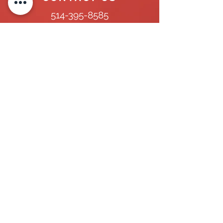
514-395-8585
contact@yourteaminternational.ca
Temporary foreign worker recruitment
agency permit number issued by the
CNESST:
AR-2000256
OUR OFFICE
1168, Sainte Catherine West #101,
Montreal,
Québec, H3B 1K1,
Canada
MAIN OFFICE
1168, Sainte Catherine West #101,
Montreal, Quebec, H3B 1K1, Canada